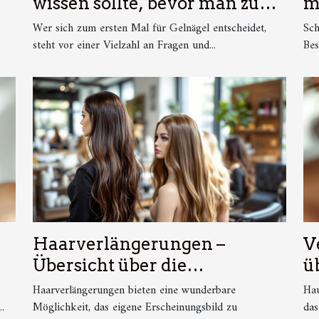
wissen sollte, bevor man zum
m
ersten Mal Gelnägel macht
m
Wer sich zum ersten Mal für Gelnägel entscheidet,
Sch
steht vor einer Vielzahl an Fragen und...
Bes
Haarverlängerungen –
V
Übersicht über die
ü
verschiedenen Methoden
H
Haarverlängerungen bieten eine wunderbare
Hau
.
Möglichkeit, das eigene Erscheinungsbild zu
C
das