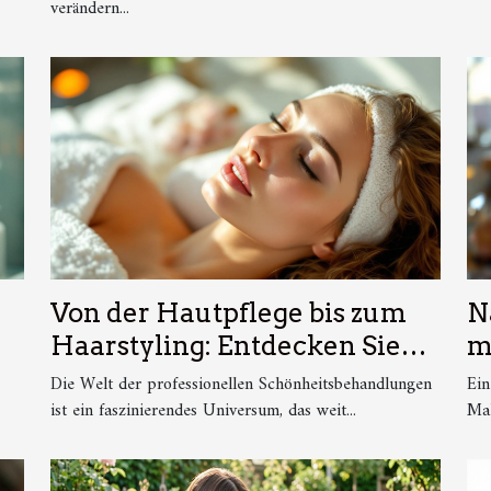
verändern...
Von der Hautpflege bis zum
N
Haarstyling: Entdecken Sie
m
die Magie professioneller
s
Die Welt der professionellen Schönheitsbehandlungen
Ein
Schönheitsbehandlungen
ist ein faszinierendes Universum, das weit...
e
Mak