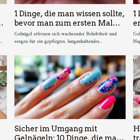
1 Dinge, die man wissen sollte,
1
n
bevor man zum ersten Mal
e
Gelnägel macht
so
Gelnägel erfreuen sich wachsender Beliebtheit und
Gel
..
sorgen für ein gepflegtes, langanhaltendes...
Nag
Sicher im Umgang mit
H
Gelnägeln: 10 Dinge, die man
t