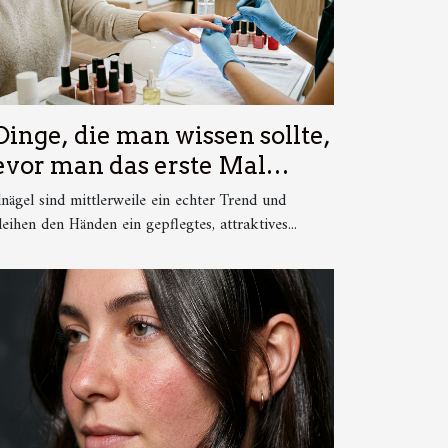
 Dinge, die man wissen sollte,
evor man das erste Mal
elnägel macht translates to
nägel sind mittlerweile ein echter Trend und
0 things you should know
leihen den Händen ein gepflegtes, attraktives...
fore getting gel nails for the
rst time.