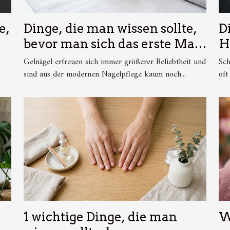
e,
Dinge, die man wissen sollte,
D
bevor man sich das erste Mal
H
:
Gelnägel machen lässt
Gelnägel erfreuen sich immer größerer Beliebtheit und
Sch
sind aus der modernen Nagelpflege kaum noch...
oft
n
1 wichtige Dinge, die man
W