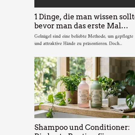
1 Dinge, die man wissen sollt
bevor man das erste Mal
Gelnägel macht translates to
Gelnägel sind eine beliebte Methode, um gepflegte
10 Dinge, die man wissen
und attraktive Hände zu präsentieren. Doch...
sollte, bevor man zum erste
Mal Gelnägel macht
Shampoo und Conditioner: