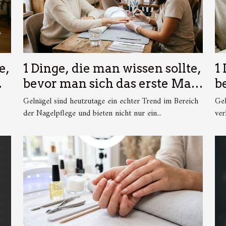
e,
1 Dinge, die man wissen sollte,
1
bevor man sich das erste Mal
b
Gelnägel machen lässt
G
Gelnägel sind heutzutage ein echter Trend im Bereich
Gel
der Nagelpflege und bieten nicht nur ein...
1
ver
be
fi