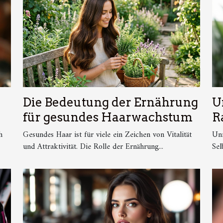
Die Bedeutung der Ernährung
U
für gesundes Haarwachstum
R
B
h
Gesundes Haar ist für viele ein Zeichen von Vitalität
Unr
und Attraktivität. Die Rolle der Ernährung...
Sel