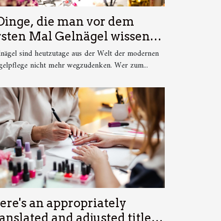
 Dinge, die man vor dem
rsten Mal Gelnägel wissen
llte
nägel sind heutzutage aus der Welt der modernen
elpflege nicht mehr wegzudenken. Wer zum...
ere's an appropriately
ranslated and adjusted title