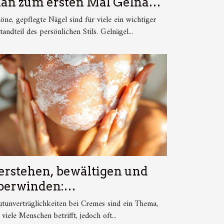
an zum ersten Mal Gelnägel
acht
öne, gepflegte Nägel sind für viele ein wichtiger
tandteil des persönlichen Stils. Gelnägel...
erstehen, bewältigen und
berwinden:
autunverträglichkeiten bei
tunverträglichkeiten bei Cremes sind ein Thema,
remes
 viele Menschen betrifft, jedoch oft...