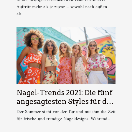
In der heutigen Geschäftswelt zählt ein starker
Auftritt mehr als je zuvor – sowohl nach außen
als...
Nagel-Trends 2021: Die fünf
angesagtesten Styles für den
Sommer
Der Sommer steht vor der Tür und mit ihm die Zeit
für frische und trendige Nageldesigns. Während...