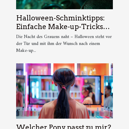
Halloween-Schminktipps:
Einfache Make-up-Tricks
für die gruseligste Nacht des
Die Nacht des Grauens naht – Halloween steht vor
Jahres
der Tür und mit ihm der Wunsch nach einem
Make-up...
Welcher Pony passt zu mir?