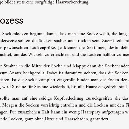
 bildet stets eine sorgfältige Haarvorbereitung.
ozess
on Sockenlocken beginnt damit, dass man eine Socke wählt, die lang
lerweise sollten die Socken sauber und trocken sein. Zuerst teilt m
 gewünschten Lockengröße. Je kleiner die Sektionen, desto defin
euchtet, um das Wickeln zu erleichtern und die Locken haltbar zu ma
er Strähne in die Mitte der Socke und klappt dann die Sockenende
um Ansatz hochgerollt. Dabei ist darauf zu achten, dass die Socken 
isten. Ist die Socke komplett eingerollt, bindet man die Enden der
wird Strähne für Strähne wiederholt, bis alle Haare eingedreht sind.
llte man auf eine seidige Kopfbedeckung zurückgreifen, die da
n Morgen die Socken vorsichtig entrollen und die Locken mit den F
gen. Für zusätzlichen Halt kann ein wenig Haarspray aufgetragen w
rnde Locken, ganz ohne Hitze und Haarschäden, garantiert.