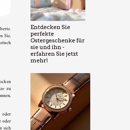
Entdecken Sie
berte.
perfekte
n Sie,
Ostergeschenke für
stisch
sie und ihn -
erfahren Sie jetzt
mehr!
Locken
ze
zu
annen,
e oder
e oder
n sich