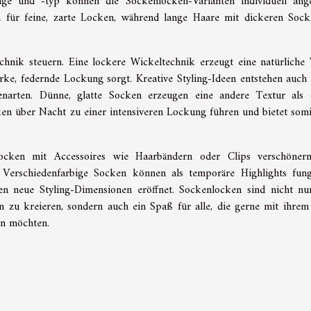
änge und -typ können die Sockenlocken-Varianten individuell ang
 für feine, zarte Locken, während lange Haare mit dickeren Soc
echnik steuern. Eine lockere Wickeltechnik erzeugt eine natürliche 
arke, federnde Lockung sorgt. Kreative Styling-Ideen entstehen auch
enarten. Dünne, glatte Socken erzeugen eine andere Textur als 
en über Nacht zu einer intensiveren Lockung führen und bietet somi
locken mit Accessoires wie Haarbändern oder Clips verschönern
 Verschiedenfarbige Socken können als temporäre Highlights fung
n neue Styling-Dimensionen eröffnet. Sockenlocken sind nicht nu
 zu kreieren, sondern auch ein Spaß für alle, die gerne mit ihre
en möchten.