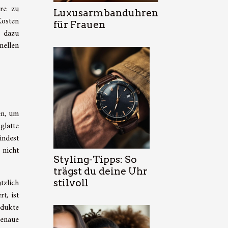
are zu
Luxusarmbanduhren
Kosten
für Frauen
dazu
nellen
en, um
glatte
indest
 nicht
Styling-Tipps: So
trägst du deine Uhr
tzlich
stilvoll
t, ist
odukte
enaue