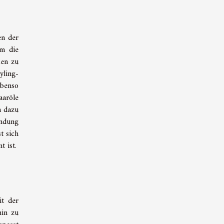
en der
um die
ken zu
yling-
ebenso
aaröle
n dazu
endung
t sich
 ist.
it der
hin zu