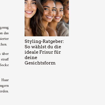
 genug
an das
ierter
Styling-Ratgeber:
chen.
So wählst du die
ideale Frisur für
n über
deine
straff
Gesichtsform
 Socke
s Haar
ingern
erden.