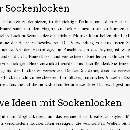
er Sockenlocken
ie Locken zu definieren, ist die richtige Technik nach dem Entfern
Haare sanft mit den Fingern zu lockern, anstatt sie zu bürsten, 
ezielles Locken-Serum oder ein leichtes Mousse kann helfen, die Loc
 ohne die Haare zu beschweren. Die Verwendung von hitzefreien St
onende Art der Haarpflege. Im Anschluss an das Styling ist es 
enden, die das Haar nähren und vor externen Einflüssen schützen. H
e von lockigem Haar entwickelt wurden, sind hierfür ideal. Sie trage
ungsbild der Locken zu verbessern. Denken Sie daran, dass die Verw
e Locken nicht zu beschweren. Ein diffuses, natürliches Aussehen läss
ichen, die auf die individuellen Bedürfnisse Ihres Haares abgestimmt
ive Ideen mit Sockenlocken
Fülle an Möglichkeiten, um das eigene Haar kreativ zu stylen. M
h verschiedene Lockenarten erzeugen, die von sanften Wellen bis 