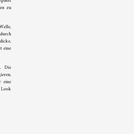
epasst
ken zu
Welle,
 durch
dicke,
t eine
. Die
ieren,
r eine
m Look